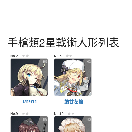
手槍類2星戰術人形列表
No.2
★★
No.5
★★
HG
HG
M1911
納甘左輪
No.9
★★
No.10
★★
HG
HG