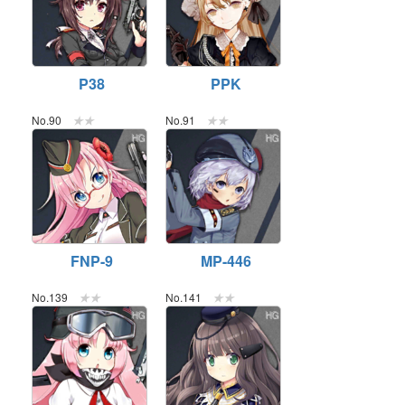
P38
PPK
No.90
★★
No.91
★★
HG
HG
FNP-9
MP-446
No.139
★★
No.141
★★
HG
HG