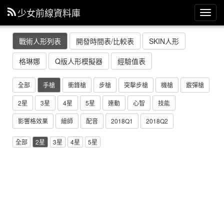
少女前線資料庫
主
選
單
戰術人形列表
開發時間表/比較表
SKIN人形
格琳娜
Q版人形模擬器
經驗值表
全部
手槍
衝鋒槍
步槍
突擊步槍
機槍
霰彈槍
2星
3星
4星
5星
連動
心智
技能
影響格效果
繪師
配音
2018Q1
2018Q2
全部
2星
3星
4星
5星