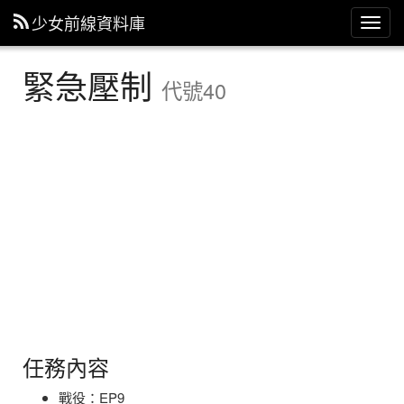
少女前線資料庫
主
選
單
緊急壓制
代號40
任務內容
戰役：EP9