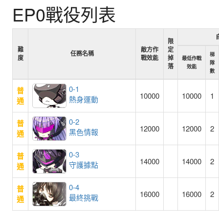
EP0戰役列表
限
難
敵方作
定
任務名稱
梯
度
戰效能
掉
最低作戰
隊
落
效能
數
0-1
普
10000
10000
1
熱身運動
通
0-2
普
12000
12000
2
黑色情報
通
0-3
普
14000
14000
2
守護據點
通
0-4
普
16000
16000
2
最終挑戰
通