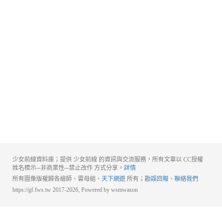
少女前線資料庫；提供 少女前線 的資訊與交流服務，所有文章以 CC授權
姓名標示─非商業性─禁止改作 方式分享。
詳情
所有圖像版權歸各繪師、雲母組、
天下網遊
所有；
勘誤回報、聯絡我們
https://gf.fws.tw 2017-2026, Powered by wsmwason