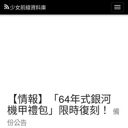
少女前線資料庫
主
選
單
【情報】「64年式銀河
機甲禮包」限時復刻！
備
份公告