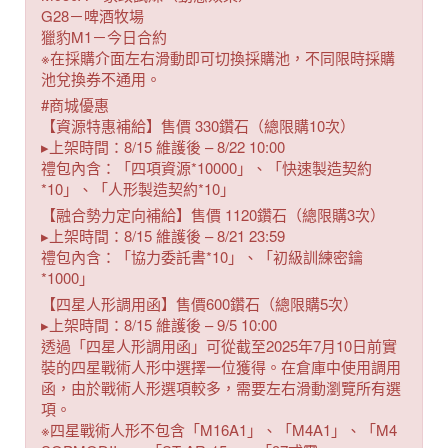
G28－啤酒牧場
獵豹M1－今日合約
※在採購介面左右滑動即可切換採購池，不同限時採購
池兌換券不通用。
#商城優惠
【資源特惠補給】售價 330鑽石（總限購10次）
▸上架時間：8/15 維護後 – 8/22 10:00
禮包內含：「四項資源*10000」、「快速製造契約
*10」、「人形製造契約*10」
【融合勢力定向補給】售價 1120鑽石（總限購3次）
▸上架時間：8/15 維護後 – 8/21 23:59
禮包內含：「協力委託書*10」、「初級訓練密鑰
*1000」
【四星人形調用函】售價600鑽石（總限購5次）
▸上架時間：8/15 維護後 – 9/5 10:00
透過「四星人形調用函」可從截至2025年7月10日前實
裝的四星戰術人形中選擇一位獲得。在倉庫中使用調用
函，由於戰術人形選項較多，需要左右滑動瀏覽所有選
項。
※四星戰術人形不包含「M16A1」、「M4A1」、「M4