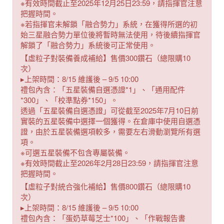
※有效時間截止至2025年12月25日23:59，請指揮官注意
把握時間。
※若指揮官未解鎖「融合勢力」系統，在獲得所選的初
始三星融合勢力單位後將暫時無法使用，待後續指揮官
解鎖了「融合勢力」系統後可正常使用。
【虛粒子對裝備養成補給】售價300鑽石（總限購10
次）
▸上架時間：8/15 維護後 – 9/5 10:00
禮包內含：「五星裝備自選憑證*1」、「通用配件
*300」、「校準點券*150」。
透過「五星裝備自選憑證」可從截至2025年7月10日前
實裝的五星裝備中選擇一個獲得。在倉庫中使用自選憑
證，由於五星裝備選項較多，需要左右滑動瀏覽所有選
項。
※可選五星裝備不包含專屬裝備。
※有效時間截止至2026年2月28日23:59，請指揮官注意
把握時間。
【虛粒子對統合強化補給】售價800鑽石（總限購10
次）
▸上架時間：8/15 維護後 – 9/5 10:00
禮包內含：「蛋奶草莓芝士*100」、「作戰報告書