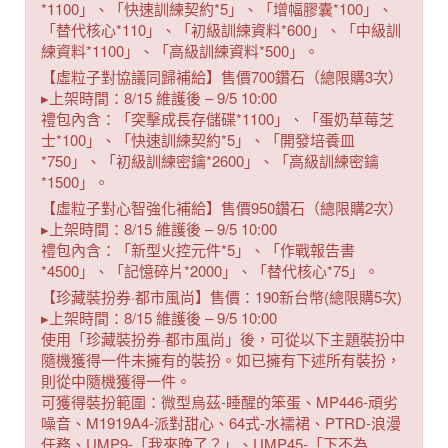
*1100」、「快速訓練契約*5」、「增幅膠囊*100」、
「替代核心*110」、「初級訓練資料*600」、「中級訓
練資料*1100」、「高級訓練資料*500」。
【虛粒子對協議同歸補給】售價700鑽石（總限購3次）
▸上架時間：8/15 維護後 – 9/5 10:00
禮包內含：「突擊成長存儲碟*1100」、「蛋奶草莓芝
士*100」、「快速訓練契約*5」、「開發培養皿
*750」、「初級訓練密鑰*2600」、「高級訓練密鑰
*1500」。
【虛粒子對心智強化補給】售價950鑽石（總限購2次）
▸上架時間：8/15 維護後 – 9/5 10:00
禮包內含：「新型火控元件*5」、「作戰報告書
*4500」、「記憶碎片*2000」、「替代核心*75」。
【珍藏裝扮券·都市風尚】售價：190新台幣(總限購5次)
▸上架時間：8/15 維護後 – 9/5 10:00
使用「珍藏裝扮券·都市風尚」後，可從以下主題裝扮中
隨機獲得一件未擁有的裝扮。如已擁有下述所有裝扮，
則從中隨機獲得一件。
可獲得裝扮範圍：微型烏茲-睡醒的笨蛋、MP446-頑劣
噪音、M1919A4-派對甜心、64式-水襦裙、PTRD-浪漫
任務、UMP9-「我來晚了？」、UMP45-「下不為