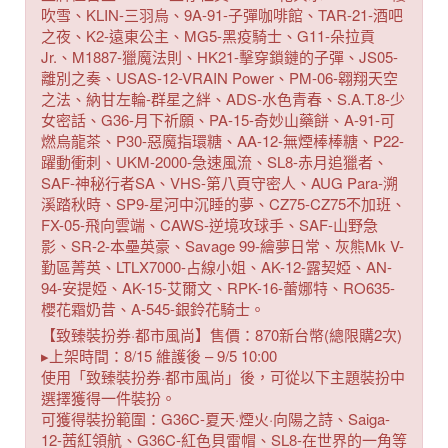
吹雪、KLIN-三羽烏、9A-91-子彈咖啡館、TAR-21-酒吧
之夜、K2-遠東公主、MG5-黑疫騎士、G11-朵拉貢
Jr.、M1887-獵魔法則、HK21-擊穿鎖鏈的子彈、JS05-
離別之奏、USAS-12-VRAIN Power、PM-06-翱翔天空
之法、納甘左輪-群星之絆、ADS-水色青春、S.A.T.8-少
女密話、G36-月下祈願、PA-15-奇妙山藥餅、A-91-可
燃烏龍茶、P30-惡魔指環糖、AA-12-無煙棒棒糖、P22-
躍動衝刺、UKM-2000-急速風流、SL8-赤月追獵者、
SAF-神秘行者SA、VHS-第八頁守密人、AUG Para-溯
溪踏秋時、SP9-星河中沉睡的夢、CZ75-CZ75不加班、
FX-05-飛向雲端、CAWS-逆境攻球手、SAF-山野急
影、SR-2-本壘英豪、Savage 99-繪夢日常、灰熊Mk V-
勤區菁英、LTLX7000-占線小姐、AK-12-露契婭、AN-
94-安提婭、AK-15-艾爾文、RPK-16-蕾娜特、RO635-
櫻花霜奶昔、A-545-銀鈴花騎士。
【致臻裝扮券·都市風尚】售價：870新台幣(總限購2次)
▸上架時間：8/15 維護後 – 9/5 10:00
使用「致臻裝扮券·都市風尚」後，可從以下主題裝扮中
選擇獲得一件裝扮。
可獲得裝扮範圍：G36C-夏天·煙火·向陽之詩、Saiga-
12-茜紅領航、G36C-紅色貝雷帽、SL8-在世界的一角等