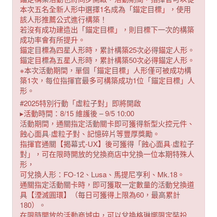
本次五名全新人形中選擇1名成為「錨定目標」，使用
該人形推薦公式進行構築！
若沒有成功建造出「錨定目標」，則目標下一次的構築
成功率會有所提升。
錨定目標為四星人形時，累計構築25次必得錨定人形。
錨定目標為五星人形時，累計構築50次必得錨定人形。
※本次活動期間，單個「錨定目標」人形僅可被成功構
築1次，每位指揮官最多可構築成功1位「錨定目標」人
形。
#2025特別行動「虛粒子對」即將開啟
▸活動時間：8/15 維護後 – 9/5 10:00
活動期間，通關指定活動關卡即可獲得新型火控元件、
蝕心面具·虛粒子對、記憶碎片等豐厚獎勵。
指揮官通關【揭幕式-UX】後可獲得「蝕心面具·虛粒子
對」，可在限時開放的兌換商店中兌換一位本期特殊人
形，
可兌換人形：FO-12、Lusa、馬提尼亨利、Mk.18。
通關指定活動關卡時，即可獲取一定數量的活動兌換道
具【湮滅圓環】（每日可獲得上限為60，最高累計
180）。
在限時開放的活動商城中，可以兌換格琳娜限定裝扮