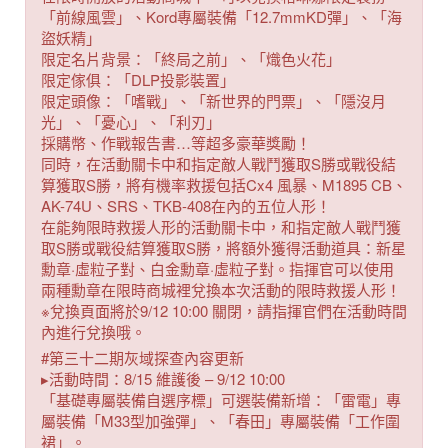
「前線風雲」、Kord專屬裝備「12.7mmKD彈」、「海
盜妖精」
限定名片背景：「終局之前」、「熾色火花」
限定傢俱：「DLP投影裝置」
限定頭像：「嗜戰」、「新世界的門票」、「隱沒月
光」、「憂心」、「利刃」
採購幣、作戰報告書…等超多豪華獎勵！
同時，在活動關卡中和指定敵人戰鬥獲取S勝或戰役結
算獲取S勝，將有機率救援包括Cx4 風暴、M1895 CB、
AK-74U、SRS、TKB-408在內的五位人形！
在能夠限時救援人形的活動關卡中，和指定敵人戰鬥獲
取S勝或戰役結算獲取S勝，將額外獲得活動道具：新星
勳章·虛粒子對、白金勳章·虛粒子對。指揮官可以使用
兩種勳章在限時商城裡兌換本次活動的限時救援人形！
※兌換頁面將於9/12 10:00 關閉，請指揮官們在活動時間
內進行兌換哦。
#第三十二期灰域探查內容更新
▸活動時間：8/15 維護後 – 9/12 10:00
「基礎專屬裝備自選序標」可選裝備新增：「雷電」專
屬裝備「M33型加強彈」、「春田」專屬裝備「工作圍
裙」。