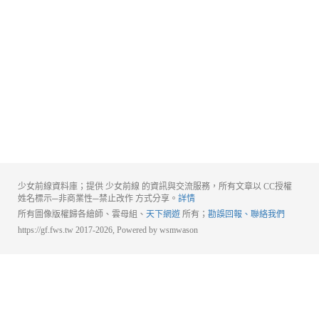
少女前線資料庫；提供 少女前線 的資訊與交流服務，所有文章以 CC授權
姓名標示─非商業性─禁止改作 方式分享。
詳情
所有圖像版權歸各繪師、雲母組、
天下網遊
所有；
勘誤回報、聯絡我們
https://gf.fws.tw 2017-2026, Powered by wsmwason