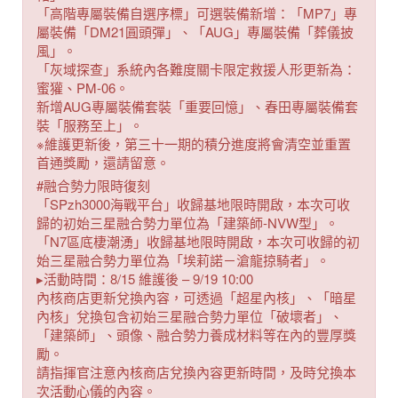
「高階專屬裝備自選序標」可選裝備新增：「MP7」專
屬裝備「DM21圓頭彈」、「AUG」專屬裝備「葬儀披
風」。
「灰域探查」系統內各難度關卡限定救援人形更新為：
蜜獾、PM-06。
新增AUG專屬裝備套裝「重要回憶」、春田專屬裝備套
裝「服務至上」。
※維護更新後，第三十一期的積分進度將會清空並重置
首通獎勵，還請留意。
#融合勢力限時復刻
「SPzh3000海戰平台」收歸基地限時開啟，本次可收
歸的初始三星融合勢力單位為「建築師-NVW型」。
「N7區底棲潮湧」收歸基地限時開啟，本次可收歸的初
始三星融合勢力單位為「埃莉諾－滄龍掠騎者」。
▸活動時間：8/15 維護後 – 9/19 10:00
內核商店更新兌換內容，可透過「超星內核」、「暗星
內核」兌換包含初始三星融合勢力單位「破壞者」、
「建築師」、頭像、融合勢力養成材料等在內的豐厚獎
勵。
請指揮官注意內核商店兌換內容更新時間，及時兌換本
次活動心儀的內容。