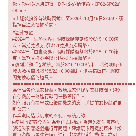
你、PA-15-冰海幻舞、DP-12-危情使命、6P62-6P62的
Offer。
※上述裝扮券有效時間截止至2025年10月15日23:59，請
指揮官注意把握時間。
#溫馨提醒
▸2024年「失落世界」限時採購復刻將於8/15 10:00結
束，當期兌換券將以1:1兌換為採購幣。
▸2024年「白晝夜夢」限時採購復刻將於8/15 10:00結
束，當期兌換券將以1:1兌換為採購幣。
▸復刻活動「卷積核」將於8/15 10:00結束，活動限時商
城與救援商城將於8/22 10:00關閉，還請指揮官把握時
間兌換心儀的道具。
=============================================
為保障各位玩家權益，敬請玩家們提早安排時間，避免
在停機前一刻進行戰鬥任務等操作。
如伺服器有提早或延後開機之消息，將提前於粉絲群更
新公告。
作業期間造成玩家的不便，敬請見諒 !
▸使用《遊客登入》為非正式帳號，為避免發生遊客帳
號遺失影響遊戲進行等問題，建議玩家可提前經由『設
置→遊戲→帳號管理』進行【帳號綁定】動作，亦可