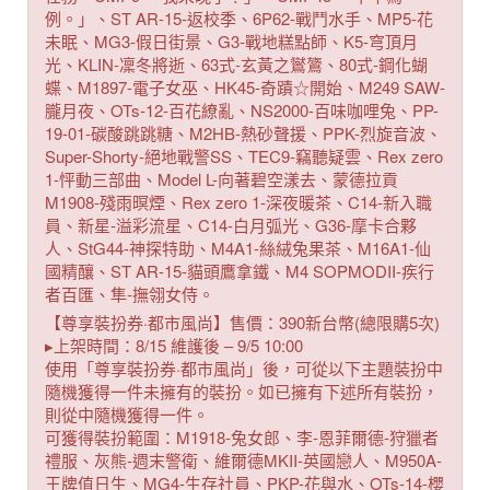
例。」、ST AR-15-返校季、6P62-戰鬥水手、MP5-花
未眠、MG3-假日街景、G3-戰地糕點師、K5-穹頂月
光、KLIN-凜冬將逝、63式-玄黃之鸑鷟、80式-鋼化蝴
蝶、M1897-電子女巫、HK45-奇蹟☆開始、M249 SAW-
朧月夜、OTs-12-百花繚亂、NS2000-百味咖哩兔、PP-
19-01-碳酸跳跳糖、M2HB-熱砂聲援、PPK-烈旋音波、
Super-Shorty-絕地戰警SS、TEC9-竊聽疑雲、Rex zero
1-怦動三部曲、Model L-向著碧空漾去、蒙德拉貢
M1908-殘雨暝煙、Rex zero 1-深夜暖茶、C14-新入職
員、新星-溢彩流星、C14-白月弧光、G36-摩卡合夥
人、StG44-神探特助、M4A1-絲絨兔果茶、M16A1-仙
國精釀、ST AR-15-貓頭鷹拿鐵、M4 SOPMODII-疾行
者百匯、隼-撫翎女侍。
【尊享裝扮券·都市風尚】售價：390新台幣(總限購5次)
▸上架時間：8/15 維護後 – 9/5 10:00
使用「尊享裝扮券·都市風尚」後，可從以下主題裝扮中
隨機獲得一件未擁有的裝扮。如已擁有下述所有裝扮，
則從中隨機獲得一件。
可獲得裝扮範圍：M1918-兔女郎、李-恩菲爾德-狩獵者
禮服、灰熊-週末警衛、維爾德MKII-英國戀人、M950A-
王牌值日生、MG4-生存社員、PKP-花與水、OTs-14-櫻