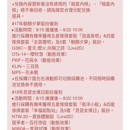
※兌換內容更新後沒有使用的「超星內核」、「暗星內
核」將不會回收，請指揮官合理分配兌換
道具。
#17年朝顏夕夢裝扮復刻
▸活動時間：8/15 維護後 – 8/22 10:00
進行採購有機率獲得五星傢俱套裝「泡溫泉吧」&四星
傢俱套裝「去首爾吧」及5套「朝顏夕夢」裝扮。
G36C－夏天.煙火.向陽之詩（Live2D）
OTs-14－櫻吹雪（動態效果）
PKP－花與水（動態效果）
KLIN－三羽鳥
MP5－花未眠
※在採購介面左右滑動即可切換採購池，不同限時採購
池兌換券不通用。
#18年見習女僕日裝扮復刻
▸活動時間：8/15 維護後 – 8/22 10:00
進行採購有機率獲得五星傢俱套裝「南洋小館」&四星
傢俱套裝「幸福起點站」及5套「見習女僕日」裝扮。
NTW-20－貴族體驗館（Live2D）
競爭者－百花侍從（動態效果）
M950A－家政試煉（動態效果）