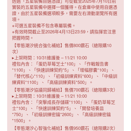
透過「五星裝備自選憑證」可從截至2025年7月10日前
實裝的五星裝備中選擇一個獲得。在倉庫中使用自選憑
證，由於五星裝備選項較多，需要左右滑動瀏覽所有選
項。
※可選五星裝備不包含專屬裝備。
※有效時間截止至2026年4月13日23:59，請指揮官注意
把握時間。
【零態潮汐統合強化補給】售價800鑽石（總限購10
次）
▸上架時間：10/31維護後 – 11/21 10:00
禮包內含：「蛋奶草莓芝士*100」、「作戰報告書
*1100」、「快速訓練契約*5」、「增幅膠囊*100」、
「替代核心*110」、「初級訓練資料*600」、「中級訓
練資料*1100」、「高級訓練資料*500」。
【零態潮汐協議同歸補給】售價700鑽石（總限購3次）
▸上架時間：10/31維護後 – 11/21 10:00
禮包內含：「突擊成長存儲碟*1100」、「蛋奶草莓芝
士*100」、「快速訓練契約*5」、「開發培養皿
*750」、「初級訓練密鑰*2600」、「高級訓練密鑰
*1500」。
【零態潮汐心智強化補給】售價950鑽石（總限購2次）