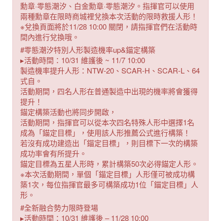
勳章·零態潮汐、白金勳章·零態潮汐。指揮官可以使用
兩種勳章在限時商城裡兌換本次活動的限時救援人形！
※兌換頁面將於11/28 10:00 關閉，請指揮官們在活動時
間內進行兌換哦。
#零態潮汐特別人形製造機率up&錨定構築
▸活動時間：10/31 維護後 ~ 11/7 10:00
製造機率提升人形：NTW-20、SCAR-H、SCAR-L、64
式自。
活動期間，四名人形在普通製造中出現的機率將會獲得
提升！
錨定構築活動也將同步開啟，
活動期間，指揮官可以從本次四名特殊人形中選擇1名
成為「錨定目標」，使用該人形推薦公式進行構築！
若沒有成功建造出「錨定目標」，則目標下一次的構築
成功率會有所提升。
錨定目標為五星人形時，累計構築50次必得錨定人形。
※本次活動期間，單個「錨定目標」人形僅可被成功構
築1次，每位指揮官最多可構築成功1位「錨定目標」人
形。
#全新融合勢力限時登場
▸活動時間：10/31 維護後 – 11/28 10:00