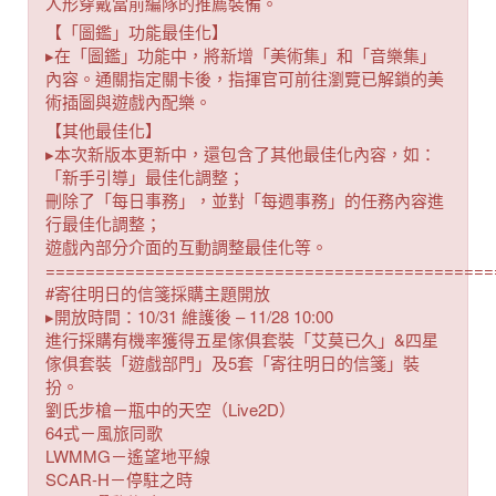
人形穿戴當前編隊的推薦裝備。
【「圖鑑」功能最佳化】
▸在「圖鑑」功能中，將新增「美術集」和「音樂集」
內容。通關指定關卡後，指揮官可前往瀏覽已解鎖的美
術插圖與遊戲內配樂。
【其他最佳化】
▸本次新版本更新中，還包含了其他最佳化內容，如：
「新手引導」最佳化調整；
刪除了「每日事務」，並對「每週事務」的任務內容進
行最佳化調整；
遊戲內部分介面的互動調整最佳化等。
=============================================
#寄往明日的信箋採購主題開放
▸開放時間：10/31 維護後 – 11/28 10:00
進行採購有機率獲得五星傢俱套裝「艾莫已久」&四星
傢俱套裝「遊戲部門」及5套「寄往明日的信箋」裝
扮。
劉氏步槍－瓶中的天空（Live2D）
64式－風旅同歌
LWMMG－遙望地平線
SCAR-H－停駐之時