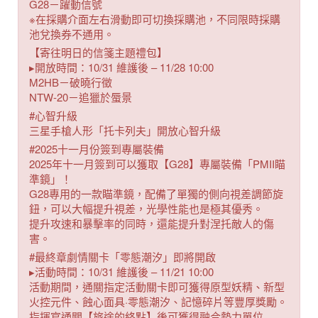
G28－躍動信號
※在採購介面左右滑動即可切換採購池，不同限時採購
池兌換券不通用。
【寄往明日的信箋主題禮包】
▸開放時間：10/31 維護後 – 11/28 10:00
M2HB－破曉行徵
NTW-20－追獵於蜃景
#心智升級
三星手槍人形「托卡列夫」開放心智升級
#2025十一月份簽到專屬裝備
2025年十一月簽到可以獲取【G28】專屬裝備「PMII瞄
準鏡」！
G28專用的一款瞄準鏡，配備了單獨的側向視差調節旋
鈕，可以大幅提升視差，光學性能也是極其優秀。
提升攻速和暴擊率的同時，還能提升對涅托敵人的傷
害。
#最終章劇情關卡「零態潮汐」即將開啟
▸活動時間：10/31 維護後 – 11/21 10:00
活動期間，通關指定活動關卡即可獲得原型妖精、新型
火控元件、蝕心面具·零態潮汐、記憶碎片等豐厚獎勵。
指揮官通關【旅途的終點】後可獲得融合勢力單位