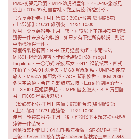
PM5-初夢見飛羽、M14-幼虎祈豐年、PPD-40-悠然見
黛山、OTs-39-幻畫杏桃、微型烏茲-新橙剪影。
【尊享裝扮券·正月】售價：390新台幣(總限購5次)
▸上架時間：10/31 維護後 – 11/21 10:00
使用「尊享裝扮券·正月」後，可從以下主題裝扮中隨機
獲得一件未擁有的裝扮。如已擁有下述所有裝扮，則從
中隨機獲得一件。
可獲得裝扮範圍：RFB-正月遊戲大師、卡爾卡諾
M1891-起始的鐘聲、卡爾卡諾M91/38-Insegui
l’aquilone、一〇〇式-槍使巫女、G11-福鼠懶春、四式-
花拍子、9A-91-蕊夢矢、MG3-賀歲獅舞、UMP45-侘寂
旅人、M950A-傲雪雋茶、ACR-藍黎軟香、UKM-2000-
冬原宅急便、希普卡-新詩譜寫時、Lusa-竹劍掃落雪、
LTLX7000-巫姬翩舞起、UMP9-幽玄旅人、SL8-青雪歸
君、FX-05-星野環遊記。
【致臻裝扮券·正月】售價：870新台幣(總限購2次)
▸上架時間：10/31 維護後 – 11/21 10:00
使用「致臻裝扮券·正月」後，可從以下主題裝扮中選擇
獲得一件裝扮。
可獲得裝扮範圍：64式自-新年祈願、SR-3MP-神子上
上簽、Saiga-12-繁花訪客、Vector-攜枝踏玉塵、A-545-