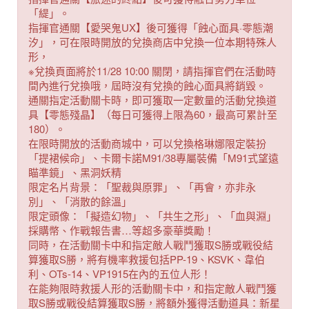
「緹」。
指揮官通關【愛哭鬼UX】後可獲得「蝕心面具·零態潮
汐」，可在限時開放的兌換商店中兌換一位本期特殊人
形，
※兌換頁面將於11/28 10:00 關閉，請指揮官們在活動時
間內進行兌換哦，屆時沒有兌換的蝕心面具將銷毀。
通關指定活動關卡時，即可獲取一定數量的活動兌換道
具【零態殘晶】（每日可獲得上限為60，最高可累計至
180）。
在限時開放的活動商城中，可以兌換格琳娜限定裝扮
「提裙候命」、卡爾卡諾M91/38專屬裝備「M91式望遠
瞄準鏡」、黑洞妖精
限定名片背景：「聖裁與原罪」、「再會，亦非永
別」、「消散的餘溫」
限定頭像：「擬造幻物」、「共生之形」、「血與淵」
採購幣、作戰報告書…等超多豪華獎勵！
同時，在活動關卡中和指定敵人戰鬥獲取S勝或戰役結
算獲取S勝，將有機率救援包括PP-19、KSVK、韋伯
利、OTs-14、VP1915在內的五位人形！
在能夠限時救援人形的活動關卡中，和指定敵人戰鬥獲
取S勝或戰役結算獲取S勝，將額外獲得活動道具：新星