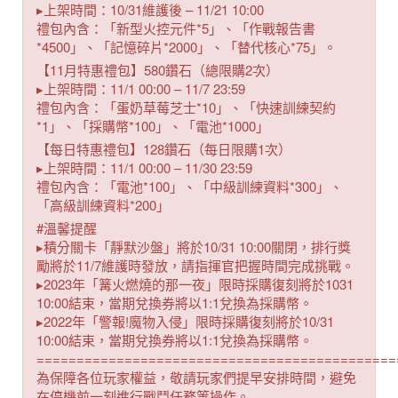
▸上架時間：10/31維護後 – 11/21 10:00
禮包內含：「新型火控元件*5」、「作戰報告書
*4500」、「記憶碎片*2000」、「替代核心*75」。
【11月特惠禮包】580鑽石（總限購2次）
▸上架時間：11/1 00:00 – 11/7 23:59
禮包內含：「蛋奶草莓芝士*10」、「快速訓練契約
*1」、「採購幣*100」、「電池*1000」
【每日特惠禮包】128鑽石（每日限購1次）
▸上架時間：11/1 00:00 – 11/30 23:59
禮包內含：「電池*100」、「中級訓練資料*300」、
「高級訓練資料*200」
#溫馨提醒
▸積分關卡「靜默沙盤」將於10/31 10:00關閉，排行獎
勵將於11/7維護時發放，請指揮官把握時間完成挑戰。
▸2023年「篝火燃燒的那一夜」限時採購復刻將於1031
10:00結束，當期兌換券將以1:1兌換為採購幣。
▸2022年「警報!魔物入侵」限時採購復刻將於10/31
10:00結束，當期兌換券將以1:1兌換為採購幣。
=============================================
為保障各位玩家權益，敬請玩家們提早安排時間，避免
在停機前一刻進行戰鬥任務等操作。