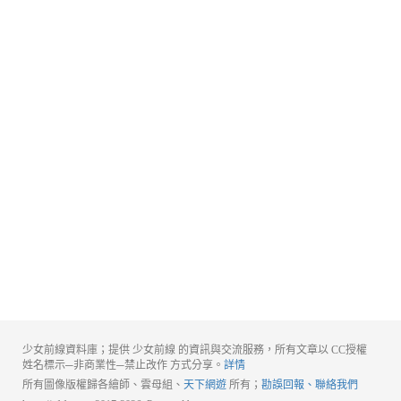
少女前線資料庫；提供 少女前線 的資訊與交流服務，所有文章以 CC授權
姓名標示─非商業性─禁止改作 方式分享。
詳情
所有圖像版權歸各繪師、雲母組、
天下網遊
所有；
勘誤回報、聯絡我們