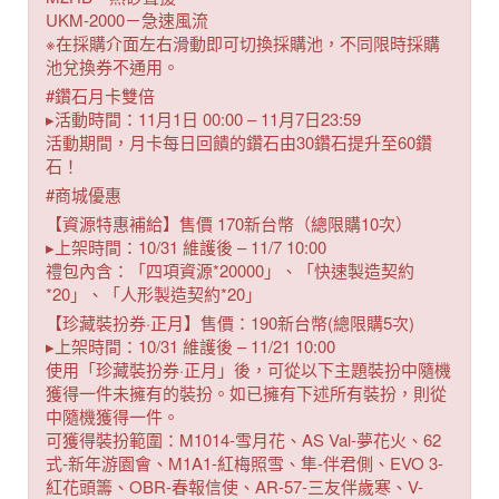
UKM-2000－急速風流
※在採購介面左右滑動即可切換採購池，不同限時採購
池兌換券不通用。
#鑽石月卡雙倍
▸活動時間：11月1日 00:00 – 11月7日23:59
活動期間，月卡每日回饋的鑽石由30鑽石提升至60鑽
石！
#商城優惠
【資源特惠補給】售價 170新台幣（總限購10次）
▸上架時間：10/31 維護後 – 11/7 10:00
禮包內含：「四項資源*20000」、「快速製造契約
*20」、「人形製造契約*20」
【珍藏裝扮券·正月】售價：190新台幣(總限購5次)
▸上架時間：10/31 維護後 – 11/21 10:00
使用「珍藏裝扮券·正月」後，可從以下主題裝扮中隨機
獲得一件未擁有的裝扮。如已擁有下述所有裝扮，則從
中隨機獲得一件。
可獲得裝扮範圍：M1014-雪月花、AS Val-夢花火、62
式-新年游園會、M1A1-紅梅照雪、隼-伴君側、EVO 3-
紅花頭籌、OBR-春報信使、AR-57-三友伴歲寒、V-