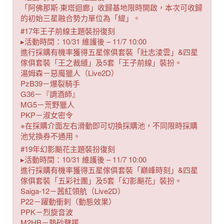
「阿佛那斯·東塔迴廊」收歸基地限時開啟，本次可收歸
的初始三星融合勢力單位為「緹」。
#17年王子前線主題裝扮復刻
▸活動時間：10/31 維護後 – 11/7 10:00
進行採購有機率獲得五星傢俱套裝「壯志淩雲」&四星
傢俱套裝「王之裁縫」及5套「王子前線」裝扮。
湯姆森－惡魔獵人（Live2D）
PzB39－爆裂騎手
G36－『調酒師』
MG5－荒野獵人
PKP－淑女密令
※在採購介面左右滑動即可切換採購池，不同限時採購
池兌換券不通用。
#19年幻影飈花主題裝扮復刻
▸活動時間：10/31 維護後 – 11/7 10:00
進行採購有機率獲得五星傢俱套裝「巔峰時刻」&四星
傢俱套裝「五彩社團」及5套「幻影飈花」裝扮。
Saiga-12－茜紅領航（Live2D）
P22－躍動衝刺（動態效果）
PPK－烈旋音波
M2HB－熱砂聲援