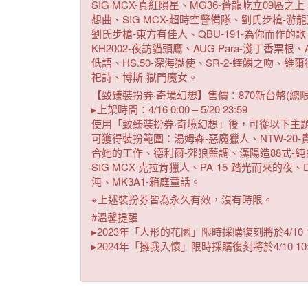
SIG MCX-真紅隕星、MG36-蒼龍屹立09區
想曲、SIG MCX-超時空警備隊、劉氏步槍-游龍形拳
劉氏步槍-東方有佳人、QBU-191-為你而作的歌
KH2002-夜訪貓頭鷹、AUG Para-淺丁香票根、
低語、HS.50-深海獄使、SR-2-蝰鱗之吻、維爾
祀詩、博斯-獄門魔女。
【致臻裝扮券·奇境幻想】售價：870新台幣(總限
▸上架時間：4/16 0:00 – 5/20 23:59
使用「致臻裝扮券·奇境幻想」後，可從以下主
可獲得裝扮範圍：湯姆森-惡魔獵人、NTW-20-貴
合她的工作、德利爾-郊狼藍調、漢陽造88式-純白
SIG MCX-克拉肯獵人、PA-15-踏光而來的夜、
沌、MK3A1-箱庭童話。
※上述裝扮券皆為永久有效，沒有時限。
#溫馨提醒
▸2023年「人形的花園」限時採購復刻將於4/10
▸2024年「擁我入懷」限時採購復刻將於4/10 