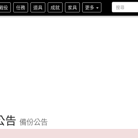
戰役
任務
道具
成就
家具
更多
公告
備份公告