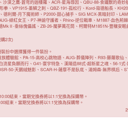
之上、沙漠之鷹-蒼穹的迦樓羅、ACR-星海尋因、QBU-88-食鐵獸的奇妙
、VP1915-墨鱗之刺、QBZ-191-孤松行、Kord-寇德船長、KH2
、德利爾-月下魔術師、P2000-甜心捕手、SIG MCX-黑暗封印、LA
AUG-緋紅女王、P7-神諭守護者、Rhino-逆位戰車、M1887-血色荊棘
德MkⅡ-垂絲傀儡謠、ZB-26-魘夢萬花筒、柯爾特M1851N-豐穰安眠曲
購2次)
題裝扮中選擇獲得一件裝扮。
族體驗館、PA-15-高校心跳物語、AUG-葬儀陣列、R93-藤蘿歌仙、
流星負願而行、G41-寰宇特急、漢陽造88式-超新星之魂、56-1式
DSR-50-天鵝絨魅影、SCAR-H-薩摩不是臥底、湯姆森-無界棋后、ST
 10:00結束，當期兌換券將以1:1兌換為採購幣。
10:00結束，當期兌換券將以1:1兌換為採購幣。
2