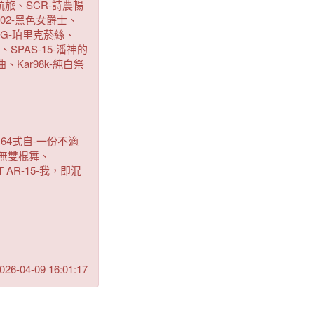
航旅、SCR-詩農暢
002-黑色女爵士、
MG-珀里克菸絲、
、SPAS-15-潘神的
、Kar98k-純白祭
64式自-一份不適
-無雙棍舞、
 AR-15-我，即混
026-04-09 16:01:17