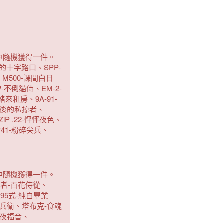
中隨機獲得一件。
鄉的十字路口、SPP-
M500-課間白日
-不倒貓侍、EM-2-
來租房、9A-91-
-最後的私掠者、
P .22-怦怦夜色、
41-粉碎尖兵、
中隨機獲得一件。
競爭者-百花侍從、
、95式-純白畢業
影清兵衛、塔布克-食魂
子夜福音、