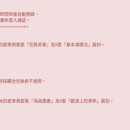
時間到後自動開啟，
重新登入確認。
===========
四星傢俱套裝「花房茶會」及5套「基本演繹法」裝扮。
時採購池兌換券不通用。
&四星傢俱套裝「海盜遺產」及5套「碧波上的黑帆」裝扮。