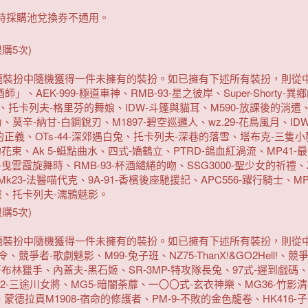
時採購池兌換券不通用。
購5次)
題裝扮中隨機獲得一件未擁有的裝扮。如已擁有下述所有裝扮，則從
、AEK-999-極道車神、RMB-93-星之彼岸、Super-Shorty-異
約、托卡列夫-格里芬的舞娘、IDW-斗篷與貓耳、M590-放課後的消遣、
莫辛-納甘-白鋼銳刃、M1897-碧空巡邏人、wz.29-花鳥風月、IDW
正義、OTs-44-深郊遇白兔、托卡列夫-深巷的落雪、塔布克-三隻小豬
花束、Ak 5-蜓點曲水、四式-嬌鶴立、PTRD-鴿血紅渦流、MP41
-曳雲霞旋舞時、RMB-93-杯酒繾綣的吻、SSG3000-聖少女的祈禮、Zi
23-法醫喵代克、9A-91-香檳後座馳援記、APC556-躍行騎士、MP
駭靈、托卡列夫-濡鴉魅影。
購5次)
題裝扮中隨機獲得一件未擁有的裝扮。如已擁有下述所有裝扮，則從
競爭者-歌劇魅影、M99-兔子班、NZ75-ThanX!&GO2Hell!、
-哥布林獵手、內蓋夫-黑石姬、SR-3MP-特攻隊長兔、97式-遲到戲碼
P-12-三途川女將、MG5-暗闇荼蘼、一〇〇式-玄衣神樂、MG36-竹
蒙德拉貢M1908-宿命的修護者、PM-9-不敗的金色龍卷、HK416-