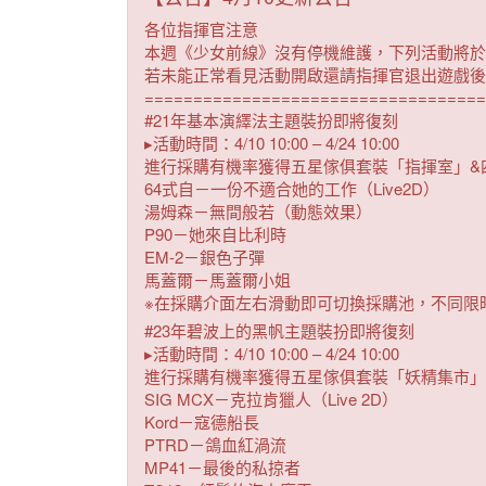
各位指揮官注意
本週《少女前線》沒有停機維護，下列活動將於
若未能正常看見活動開啟還請指揮官退出遊戲後
===================================
#21年基本演繹法主題裝扮即將復刻
▸活動時間：4/10 10:00 – 4/24 10:00
進行採購有機率獲得五星傢俱套裝「指揮室」&
64式自－一份不適合她的工作（Live2D）
湯姆森－無間般若（動態效果）
P90－她來自比利時
EM-2－銀色子彈
馬蓋爾－馬蓋爾小姐
※在採購介面左右滑動即可切換採購池，不同限
#23年碧波上的黑帆主題裝扮即將復刻
▸活動時間：4/10 10:00 – 4/24 10:00
進行採購有機率獲得五星傢俱套裝「妖精集市」
SIG MCX－克拉肯獵人（Live 2D）
Kord－寇德船長
PTRD－鴿血紅渦流
MP41－最後的私掠者