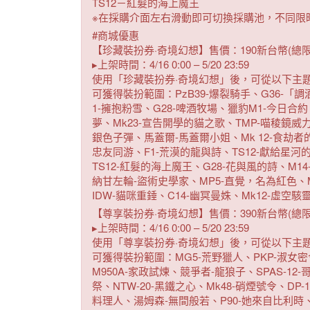
TS12－紅髮的海上魔王
※在採購介面左右滑動即可切換採購池，不同限
#商城優惠
【珍藏裝扮券·奇境幻想】售價：190新台幣(總限
▸上架時間：4/16 0:00 – 5/20 23:59
使用「珍藏裝扮券·奇境幻想」後，可從以下主
可獲得裝扮範圍：PzB39-爆裂騎手、G36-「調酒師」
1-擁抱粉雪、G28-啤酒牧場、獵豹M1-今日合
夢、Mk23-宣告開學的貓之歌、TMP-喵稜鏡威力、
銀色子彈、馬蓋爾-馬蓋爾小姐、Mk 12-食劫者的
忠友同游、F1-荒漠的龍與詩、TS12-獻給星河的
TS12-紅髮的海上魔王、G28-花與風的詩、M14
納甘左輪-盜術史學家、MP5-直覺，名為紅色、Mk
IDW-貓咪重錘、C14-幽冥曼姝、Mk12-虛空
【尊享裝扮券·奇境幻想】售價：390新台幣(總限
▸上架時間：4/16 0:00 – 5/20 23:59
使用「尊享裝扮券·奇境幻想」後，可從以下主
可獲得裝扮範圍：MG5-荒野獵人、PKP-淑女密令、
M950A-家政試煉、競爭者-龍狼子、SPAS-12
祭、NTW-20-黑鐵之心、Mk48-硝煙號令、D
料理人、湯姆森-無間般若、P90-她來自比利時、