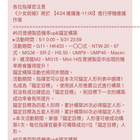
各位指揮官注意
《少女前線》將於 【4/24 維護後-11:00】進行停機維護
作業
=============================================
#5月普通製造機率up&錨定構築
▸活動時間：5/1 0:00 ~ 5/31 23:59
活動期間，G11、HK433、一〇〇式、NTW-20、97
式、MG36、SR-2、HS.50、UMP9、UMP45、Maxim
9、維涅龍M2、MG15、Mini-14在普通製造中出現的機
率將會獲得提升！
錨定構築活動也將同步開啟，
活動期間，指揮官可以從本次可錨定人形列表中選擇1
名成為「錨定目標」，使用該人形推薦公式進行構築！
若沒有成功建造出「錨定目標」，則目標下一次的構築
成功率會有所提升。
錨定目標為四星人形時，累計構築25次必得錨定人形。
錨定目標為五星人形時，累計構築50次必得錨定人形。
※本次活動期間，單個「錨定目標」人形僅可被成功構
築1次，每位指揮官最多可構築成功1位「錨定目標」人
形。
#5月重型製造機率up&錨定構築