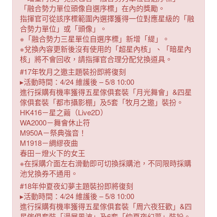
「融合勢力單位頭像自選序標」在內的獎勵。
指揮官可從該序標範圍內選擇獲得一位對應星級的「融
合勢力單位」或「頭像」。
※「融合勢力三星單位自選序標」新增「緹」。
※兌換內容更新後沒有使用的「超星內核」、「暗星內
核」將不會回收，請指揮官合理分配兌換道具。
#17年牧月之邀主題裝扮即將復刻
▸活動時間：4/24 維護後 – 5/8 10:00
進行採購有機率獲得五星傢俱套裝「月光舞會」&四星
傢俱套裝「都市攝影棚」及5套「牧月之邀」裝扮。
HK416－星之繭（Live2D）
WA2000－舞會休止符
M950A－祭典強音！
M1918－綢繆夜曲
春田－燈火下的女王
※在採購介面左右滑動即可切換採購池，不同限時採購
池兌換券不通用。
#18年仲夏夜幻夢主題裝扮即將復刻
▸活動時間：4/24 維護後 – 5/8 10:00
進行採購有機率獲得五星傢俱套裝「周六夜狂歡」&四
星傢俱套裝「漫展風波」及6套「仲夏夜幻夢」裝扮。