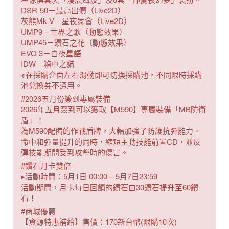
DSR-50－最高出價（Live2D）
灰熊Mk V－星夜舞會（Live2D）
UMP9－世界之歌（動態效果）
UMP45－鑽石之花（動態效果）
EVO 3－白夜星語
IDW－箱中之貓
※在採購介面左右滑動即可切換採購池，不同限時採購
池兌換券不通用。
#2026五月份簽到專屬裝備
2026年五月簽到可以獲取【M590】專屬裝備「MB防衛
盾」！
為M590配備的作戰盾牌，大幅加強了防護抗彈能力。
命中和彈量提升的同時，縮短主動技能前置CD，並反
彈技能期間受到攻擊時的傷害。
#鑽石月卡雙倍
▸活動時間：5月1日 00:00 – 5月7日23:59
活動期間，月卡每日回饋的鑽石由30鑽石提升至60鑽
石！
#商城優惠
【資源特惠補給】售價：170新台幣(限購10次)