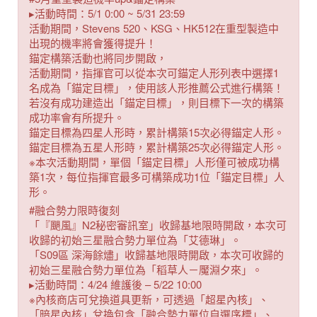
▸活動時間：5/1 0:00 ~ 5/31 23:59
活動期間，Stevens 520、KSG、HK512在重型製造中
出現的機率將會獲得提升！
錨定構築活動也將同步開啟，
活動期間，指揮官可以從本次可錨定人形列表中選擇1
名成為「錨定目標」，使用該人形推薦公式進行構築！
若沒有成功建造出「錨定目標」，則目標下一次的構築
成功率會有所提升。
錨定目標為四星人形時，累計構築15次必得錨定人形。
錨定目標為五星人形時，累計構築25次必得錨定人形。
※本次活動期間，單個「錨定目標」人形僅可被成功構
築1次，每位指揮官最多可構築成功1位「錨定目標」人
形。
#融合勢力限時復刻
「『颶風』N2秘密審訊室」收歸基地限時開啟，本次可
收歸的初始三星融合勢力單位為「艾德琳」。
「S09區 深海餘燼」收歸基地限時開啟，本次可收歸的
初始三星融合勢力單位為「稻草人－魘淵夕來」。
▸活動時間：4/24 維護後 – 5/22 10:00
※內核商店可兌換道具更新，可透過「超星內核」、
「暗星內核」兌換包含「融合勢力單位自選序標」、