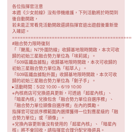
各位指揮官注意
本週《少女前線》沒有停機維護，下列活動將於時間到
後自動開啟，
若未能正常看見活動開啟還請指揮官退出遊戲後重新登
入確認。
=============================================
#融合勢力限時復刻
「『颶風』N7外圍防線」收歸基地限時開啟，本次可收
歸的初始三星融合勢力單位為「埃莉諾」。
「S09區鐵血據點」收歸基地限時開啟，本次可收歸的
初始三星融合勢力單位為「稻草人」。
「S09區鐵血據點外圍」收歸基地限時開啟，本次可收
歸的初始三星融合勢力單位為「劊子手」。
▸活動時間：5/22 10:00 – 6/19 10:00
※內核商店可兌換道具更新，可透過「超星內核」、
「暗星內核」兌換包含「融合勢力單位自選序標」、
「融合勢力單位頭像自選序標」在內的獎勵。
指揮官可從該序標範圍內選擇獲得一位對應星級的「融
合勢力單位」或「頭像」。
※兌換內容更新後沒有使用的「超星內核」、「暗星內
核」將不會回收，請指揮官合理分配兌換道具。