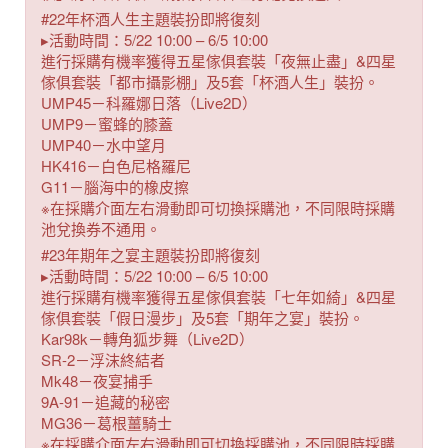
#22年杯酒人生主題裝扮即將復刻
▸活動時間：5/22 10:00 – 6/5 10:00
進行採購有機率獲得五星傢俱套裝「夜無止盡」&四星
傢俱套裝「都市攝影棚」及5套「杯酒人生」裝扮。
UMP45－科羅娜日落（Live2D）
UMP9－蜜蜂的膝蓋
UMP40－水中望月
HK416－白色尼格羅尼
G11－腦海中的橡皮擦
※在採購介面左右滑動即可切換採購池，不同限時採購
池兌換券不通用。
#23年期年之宴主題裝扮即將復刻
▸活動時間：5/22 10:00 – 6/5 10:00
進行採購有機率獲得五星傢俱套裝「七年如綺」&四星
傢俱套裝「假日漫步」及5套「期年之宴」裝扮。
Kar98k－轉角狐步舞（Live2D）
SR-2－浮沫終結者
Mk48－夜宴捕手
9A-91－追藏的秘密
MG36－葛根薑騎士
※在採購介面左右滑動即可切換採購池，不同限時採購