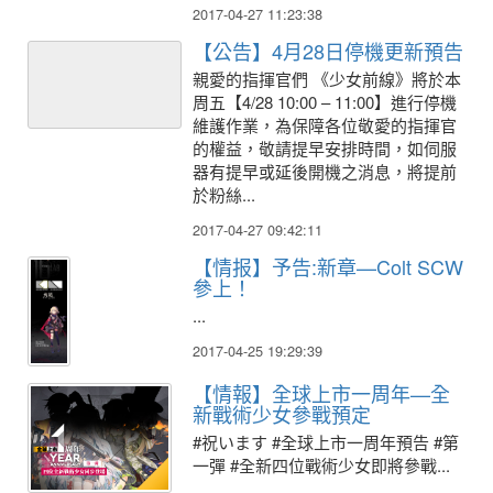
2017-04-27 11:23:38
【公告】4月28日停機更新預告
親愛的指揮官們 《少女前線》將於本
周五【4/28 10:00 – 11:00】進行停機
維護作業，為保障各位敬愛的指揮官
的權益，敬請提早安排時間，如伺服
器有提早或延後開機之消息，將提前
於粉絲...
2017-04-27 09:42:11
【情报】予告:新章—Colt SCW
參上！
...
2017-04-25 19:29:39
【情報】全球上市一周年—全
新戰術少女參戰預定
#祝います #全球上市一周年預告 #第
一彈 #全新四位戰術少女即將參戰...