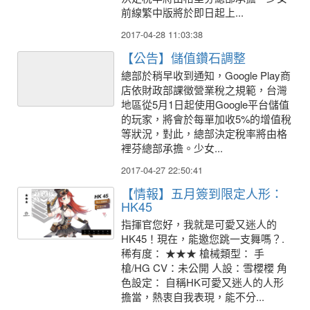
前線繁中版將於即日起上...
2017-04-28 11:03:38
【公告】儲值鑽石調整
總部於稍早收到通知，Google Play商
店依財政部課徵營業稅之規範，台灣
地區從5月1日起使用Google平台儲值
的玩家，將會於每單加收5%的增值稅
等狀況，對此，總部決定稅率將由格
裡芬總部承擔。少女...
2017-04-27 22:50:41
【情報】五月簽到限定人形：
HK45
指揮官您好，我就是可愛又迷人的
HK45！現在，能邀您跳一支舞嗎？.
稀有度： ★★★ 槍械類型： 手
槍/HG CV：未公開 人設：雪櫻櫻 角
色設定： 自稱HK可愛又迷人的人形
擔當，熱衷自我表現，能不分...