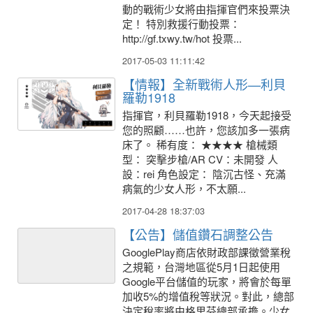
動的戰術少女將由指揮官們來投票決
定！ 特別救援行動投票：
http://gf.txwy.tw/hot 投票...
2017-05-03 11:11:42
【情報】全新戰術人形—利貝
羅勒1918
指揮官，利貝羅勒1918，今天起接受
您的照顧……也許，您該加多一張病
床了。 稀有度： ★★★★ 槍械類
型： 突擊步槍/AR CV：未開發 人
設：rei 角色設定： 陰沉古怪、充滿
病氣的少女人形，不太願...
2017-04-28 18:37:03
【公告】儲值鑽石調整公告
GooglePlay商店依財政部課徵營業稅
之規範，台灣地區從5月1日起使用
Google平台儲值的玩家，將會於每單
加收5%的增值稅等狀況。對此，總部
決定稅率將由格里芬總部承擔。少女