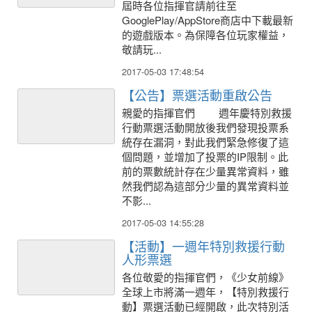
屆時各位指揮官請前往至
GooglePlay/AppStore商店中下載最新
的遊戲版本。為保障各位玩家權益，
敬請玩...
2017-05-03 17:48:54
【公告】票選活動重啟公告
親愛的指揮官們 週年慶特別救援
行動票選活動開放後我們發現投票系
統存在漏洞，對此我們緊急修復了這
個問題，並增加了投票的IP限制。此
前的票數統計存在少量異常資料，雖
然我們認為這部分少量的異常資料並
不影...
2017-05-03 14:55:28
【活動】一週年特別救援行動
人形票選
各位敬愛的指揮官們，《少女前線》
全球上市將滿一週年，【特別救援行
動】票選活動已經開啟，此次特別活