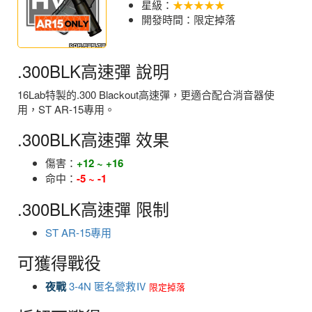
星級：
★★★★★
開發時間：限定掉落
.300BLK高速彈 說明
16Lab特製的.300 Blackout高速彈，更適合配合消音器使
用，ST AR-15專用。
.300BLK高速彈 效果
傷害：
+12 ~ +16
命中：
-5 ~ -1
.300BLK高速彈 限制
ST AR-15專用
可獲得戰役
夜戰
3-4N 匿名營救Ⅳ
限定掉落