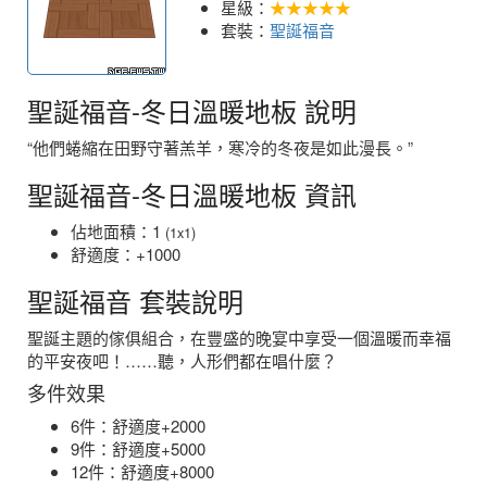
星級：
★★★★★
套裝：
聖誕福音
聖誕福音-冬日溫暖地板 說明
“他們蜷縮在田野守著羔羊，寒冷的冬夜是如此漫長。”
聖誕福音-冬日溫暖地板 資訊
佔地面積：1
(1x1)
舒適度：+1000
聖誕福音 套裝說明
聖誕主題的傢俱組合，在豐盛的晚宴中享受一個溫暖而幸福
的平安夜吧！……聽，人形們都在唱什麼？
多件效果
6件：舒適度+2000
9件：舒適度+5000
12件：舒適度+8000