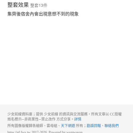
整套效果
整套13件
集齊後宿舍內會出現意想不到的現象
少女前線資料庫；提供 少女前線 的資訊與交流服務，所有文章以 CC授權
姓名標示─非商業性─禁止改作 方式分享。
詳情
所有圖像版權歸各繪師、雲母組、
天下網遊
所有；
勘誤回報、聯絡我們
https://gf.fws.tw 2017-2026, Powered by wsmwason