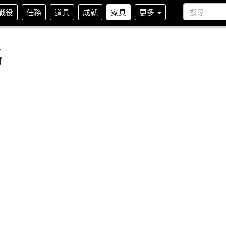
戰役
任務
道具
成就
家具
更多
路