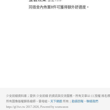
同宿舍內佈置8件可獲得額外舒適度。
少女前線資料庫；提供 少女前線 的資訊與交流服務，所有文章以 CC授權 姓名
所有圖像版權歸各繪師、雲母組、
天下網遊
所有；
勘誤回報、聯絡我們
https://gf.fws.tw 2017-2026, Powered by wsmwason