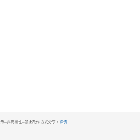
標示─非商業性─禁止改作 方式分享。
詳情