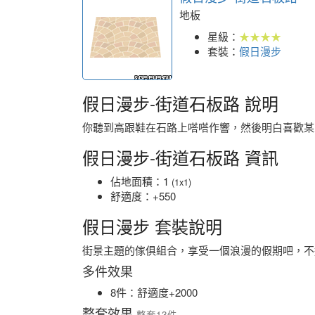
地板
星級：
★★★★
套裝：
假日漫步
假日漫步-街道石板路 說明
你聽到高跟鞋在石路上嗒嗒作響，然後明白喜歡某
假日漫步-街道石板路 資訊
佔地面積：1
(1x1)
舒適度：+550
假日漫步 套裝說明
街景主題的傢俱組合，享受一個浪漫的假期吧，不
多件效果
8件：舒適度+2000
整套效果
整套13件