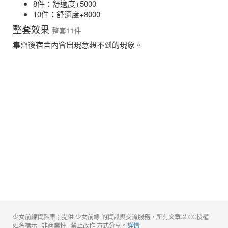
8件：舒適度+5000
10件：舒適度+8000
整套效果
整套11件
集齊後宿舍內會出現意想不到的現象。
少女前線資料庫；提供 少女前線 的資訊與交流服務，所有文章以 CC授權
姓名標示─非商業性─禁止改作 方式分享。
詳情