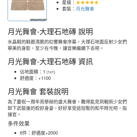
星級：
★★★★★
套裝：
月光舞會
月光舞會-大理石地磚 說明
水晶鞋的鞋跟清脆的扣響舞會序幕，大理石地面反射少女們
華美的身影，至少在今晚，讓音樂繼續下去吧。
月光舞會-大理石地磚 資訊
佔地面積：1
(1x1)
舒適度：+1100
月光舞會 套裝說明
為了慶祝一周年而舉辦的盛大舞會，難得能見到戰術少女們
卸下武裝後的姣好身姿，好好享受這短暫的和平時光吧，指
揮官。
多件效果
6件：舒適度+2000