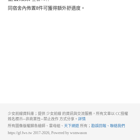
同宿舍內佈置8件可獲得額外舒適度。
少女前線資料庫；提供 少女前線 的資訊與交流服務，所有文章以 CC授權
姓名標示─非商業性─禁止改作 方式分享。
詳情
所有圖像版權歸各繪師、雲母組、
天下網遊
所有；
勘誤回報、聯絡我們
https://gf.fws.tw 2017-2026, Powered by wsmwason