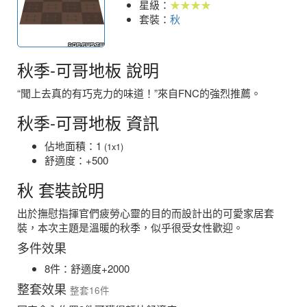
星級：
★★★★
套裝：
秋
秋季-可哥地板 說明
“聞上去真的有巧克力的味道！”來自FNC的強烈推薦。
秋季-可哥地板 資訊
佔地面積：1
(1x1)
舒適度：+500
秋 套裝說明
出於撫慰指揮官們疲勞心靈的目的而設計出的可愛家居套
裝，本次主題是溫暖的秋季，似乎很受女性歡迎。
多件效果
8件：舒適度+2000
整套效果
整套16件