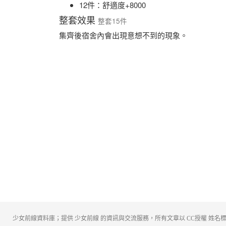
12件：舒適度+8000
整套效果
整套15件
集齊後宿舍內會出現意想不到的現象。
少女前線資料庫；提供 少女前線 的資訊與交流服務，所有文章以 CC授權 姓名