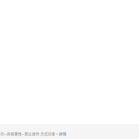
標示─非商業性─禁止改作 方式分享。
詳情