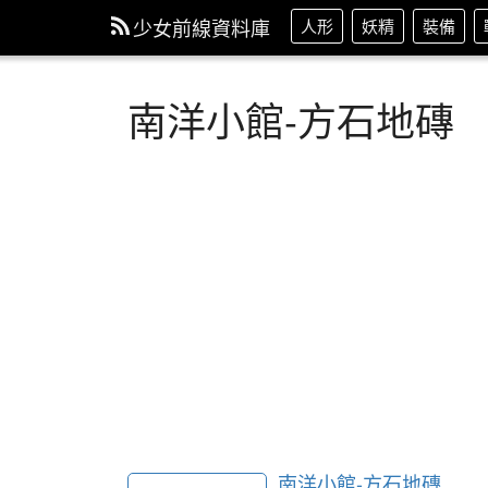
少女前線資料庫
人形
妖精
裝備
南洋小館-方石地磚
南洋小館-方石地磚