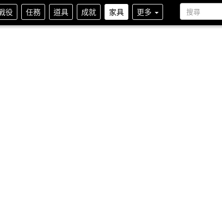
戰役
任務
道具
成就
家具
更多