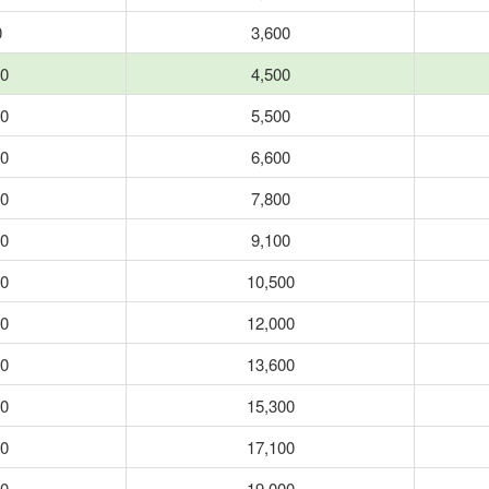
0
3,600
00
4,500
00
5,500
00
6,600
00
7,800
00
9,100
00
10,500
00
12,000
00
13,600
00
15,300
00
17,100
00
19,000