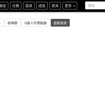
戰役
任務
道具
成就
家具
更多
形
格琳娜
Q版人形模擬器
經驗值表