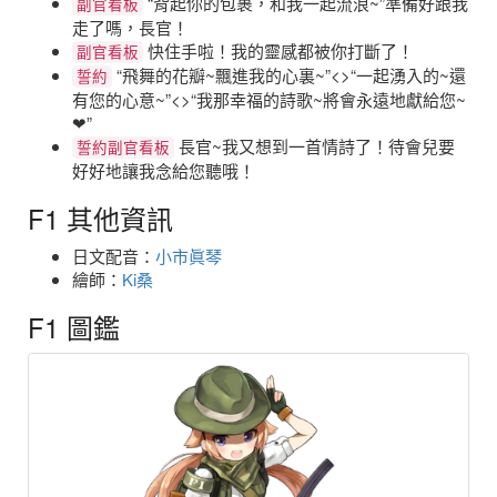
“背起你的包裹，和我一起流浪~”準備好跟我
副官看板
走了嗎，長官！
快住手啦！我的靈感都被你打斷了！
副官看板
“飛舞的花瓣~飄進我的心裏~”<>“一起湧入的~還
誓約
有您的心意~”<>“我那幸福的詩歌~將會永遠地獻給您~
❤”
長官~我又想到一首情詩了！待會兒要
誓約副官看板
好好地讓我念給您聽哦！
F1 其他資訊
日文配音：
小市眞琴
繪師：
Ki桑
F1 圖鑑