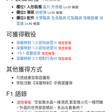
欄位1 人形裝備
晶片
外骨骼
Lv.20 解鎖
欄位2 彈匣
狀態彈
Lv.50 解鎖
欄位3 配件
光學瞄具
全息瞄具
紅點瞄具
夜戰裝備
消
音器
Lv.80 解鎖
可獲得戰役
深層映射 1-2 認知迷雲Ⅱ
限定掉落
深層映射 1-3 認知迷雲Ⅲ
限定掉落
-13-1 虛數迷宮
限定掉落
深層映射 3-3 相對行為Ⅲ
限定掉落
其他獲得方式
可透過重型製造獲取
常駐活動【深層映射】中救援獲得
F1 語錄
“空氣像水晶一樣清透,繁星像火花一樣閃耀
副官看板
~”外面的世界那麼精彩，多出去看看吧？