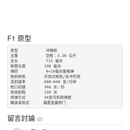
F1 原型
类型            冲锋枪

总重            空枪：3.26 公斤

全长            715 毫米

枪管长度        198 毫米

弹药            9×19毫米鲁格弹

枪机种类        开放式枪机/反冲作用

发射速率        600–640 发/分钟

枪口初速        366 米／秒

有效射程        150 米

供弹方式        34发可拆卸弹匣

瞄准具型式      偏置金属照门
留言討論
(2)