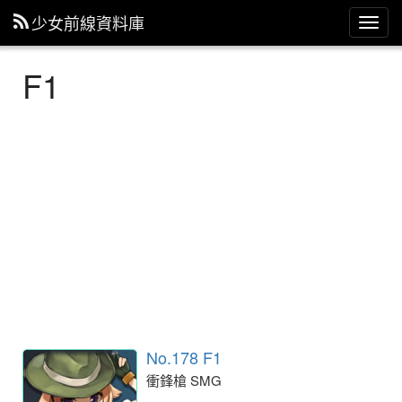
少女前線資料庫
主
選
單
F1
No.178 F1
衝鋒槍 SMG