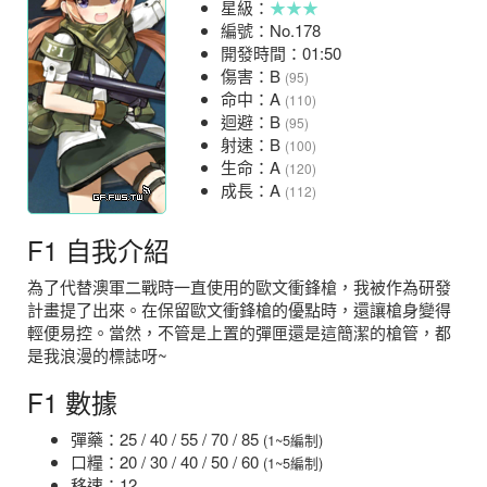
星級：
★★★
編號：No.178
開發時間：01:50
傷害：B
(95)
命中：A
(110)
迴避：B
(95)
射速：B
(100)
生命：A
(120)
成長：A
(112)
F1 自我介紹
為了代替澳軍二戰時一直使用的歐文衝鋒槍，我被作為研發
計畫提了出來。在保留歐文衝鋒槍的優點時，還讓槍身變得
輕便易控。當然，不管是上置的彈匣還是這簡潔的槍管，都
是我浪漫的標誌呀~
F1 數據
彈藥：25 / 40 / 55 / 70 / 85
(1~5編制)
口糧：20 / 30 / 40 / 50 / 60
(1~5編制)
移速：12