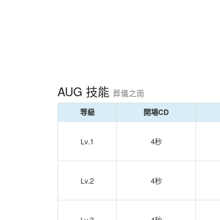
AUG 技能
葬儀之雨
等級
開場CD
Lv.1
4秒
Lv.2
4秒
Lv.3
4秒