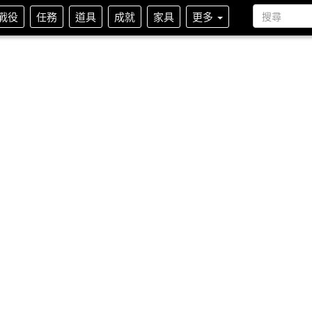
戰役
任務
道具
成就
家具
更多