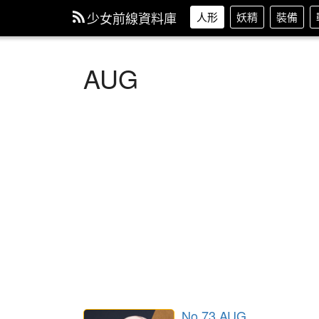
少女前線資料庫
人形
妖精
裝備
AUG
No.73 AUG