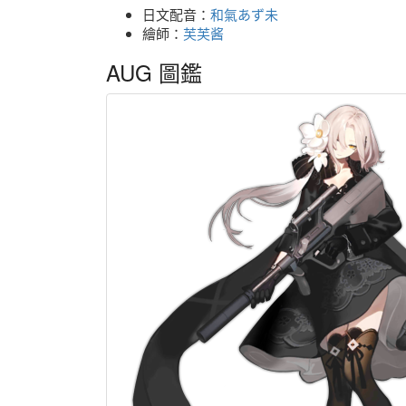
日文配音：
和氣あず未
繪師：
芙芙酱
AUG 圖鑑