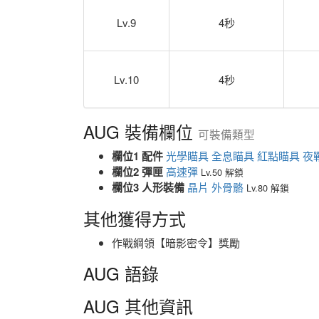
Lv.9
4秒
Lv.10
4秒
AUG 裝備欄位
可裝備類型
欄位1 配件
光學瞄具
全息瞄具
紅點瞄具
夜
欄位2 彈匣
高速彈
Lv.50 解鎖
欄位3 人形裝備
晶片
外骨骼
Lv.80 解鎖
其他獲得方式
作戰綱領【暗影密令】獎勵
AUG 語錄
AUG 其他資訊