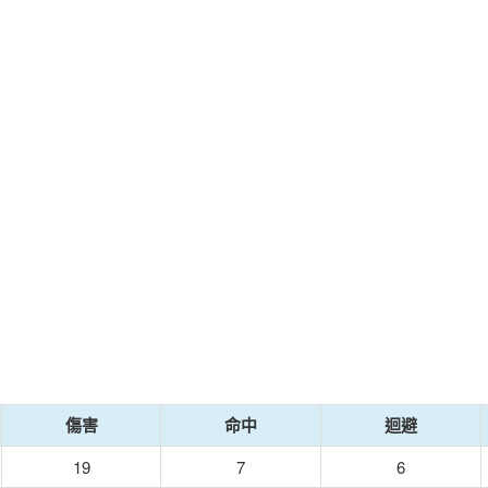
傷害
命中
迴避
19
7
6