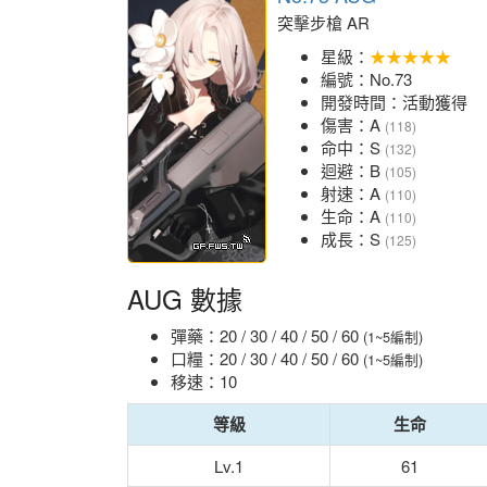
突擊步槍 AR
星級：
★★★★★
編號：No.73
開發時間：活動獲得
傷害：A
(118)
命中：S
(132)
迴避：B
(105)
射速：A
(110)
生命：A
(110)
成長：S
(125)
AUG 數據
彈藥：20 / 30 / 40 / 50 / 60
(1~5編制)
口糧：20 / 30 / 40 / 50 / 60
(1~5編制)
移速：10
等級
生命
Lv.1
61