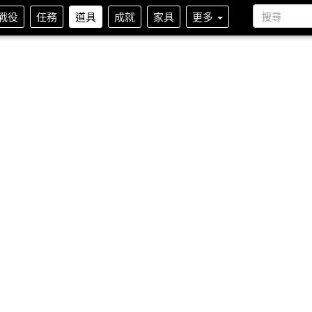
戰役
任務
道具
成就
家具
更多