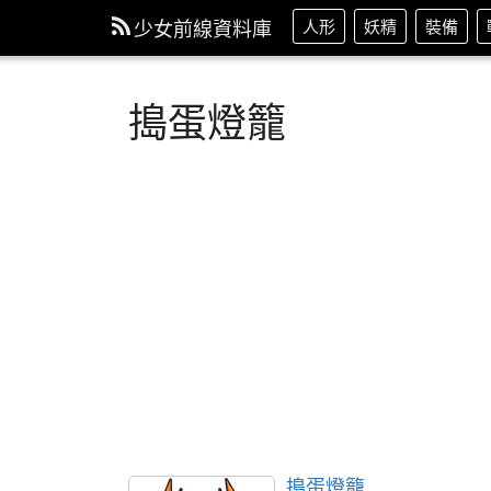
少女前線資料庫
人形
妖精
裝備
搗蛋燈籠
搗蛋燈籠