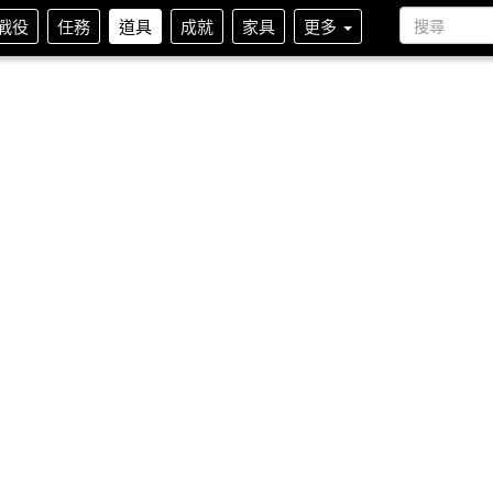
戰役
任務
道具
成就
家具
更多