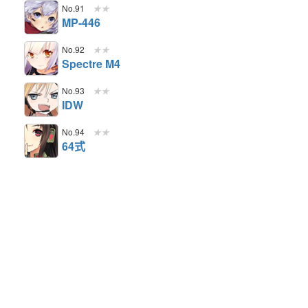
No.91
★★
MP-446
No.92
★★
Spectre M4
No.93
★★
IDW
No.94
★★
64式