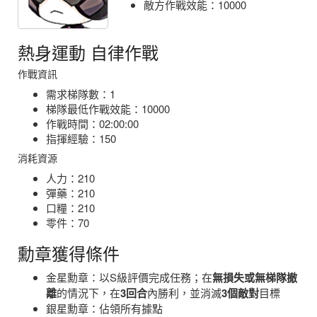
敵方作戰效能：10000
熱身運動 自律作戰
作戰資訊
需求梯隊數：1
梯隊最低作戰效能：10000
作戰時間：02:00:00
指揮經驗：150
消耗資源
人力：210
彈藥：210
口糧：210
零件：70
勳章獲得條件
金星勳章：以S級評價完成任務；在
無損失或無梯隊撤
離
的情況下，在
3回合
內勝利，並消滅
3個敵對
目標
銀星勳章：佔領所有據點