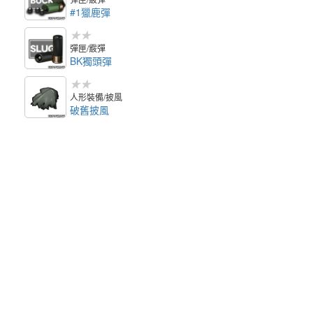
#1獵鹿彈
★★
彈匣/霰彈
BK獨頭彈
★★
人形裝備/披風
破舊披風