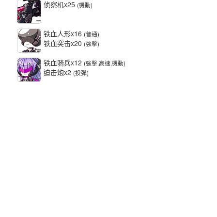
侦察机x25
(機動)
铁血人形x16
(普通)
铁血突击x20
(強擊)
铁血骑兵x12
(強擊,高速,機動)
迫击炮x2
(投彈)