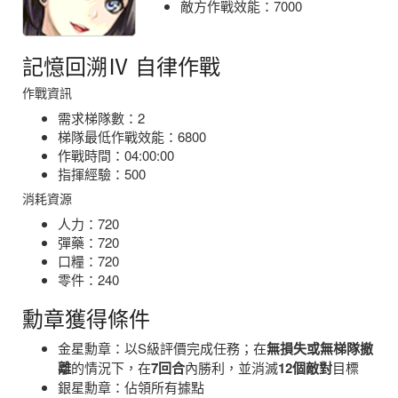
敵方作戰效能：7000
記憶回溯Ⅳ 自律作戰
作戰資訊
需求梯隊數：2
梯隊最低作戰效能：6800
作戰時間：04:00:00
指揮經驗：500
消耗資源
人力：720
彈藥：720
口糧：720
零件：240
勳章獲得條件
金星勳章：以S級評價完成任務；在
無損失或無梯隊撤
離
的情況下，在
7回合
內勝利，並消滅
12個敵對
目標
銀星勳章：佔領所有據點