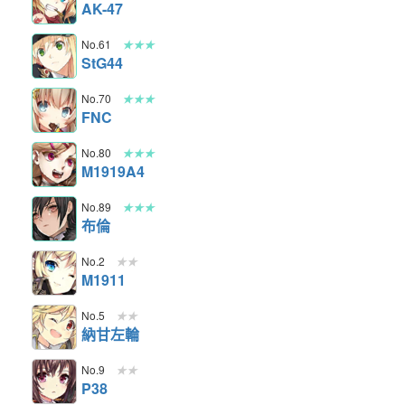
AK-47
No.61
★★★
StG44
No.70
★★★
FNC
No.80
★★★
M1919A4
No.89
★★★
布倫
No.2
★★
M1911
No.5
★★
納甘左輪
No.9
★★
P38