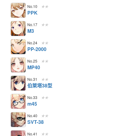
No.10
★★
PPK
No.17
★★
M3
No.24
★★
PP-2000
No.25
★★
MP40
No.31
★★
伯萊塔38型
No.33
★★
m45
No.40
★★
SVT-38
No.41
★★