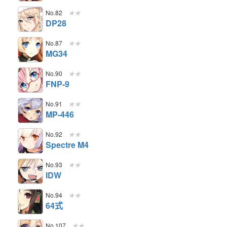
No.82
★★
DP28
No.87
★★
MG34
No.90
★★
FNP-9
No.91
★★
MP-446
No.92
★★
Spectre M4
No.93
★★
IDW
No.94
★★
64式
No.107
★★