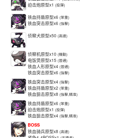
迫击炮原型x1
(投彈)
铁血持盾原型x6
(笨重)
铁血突击原型x6
(強擊)
侦察犬原型x50
(高速)
侦察机原型x10
(機動)
电饭煲原型x15
(普通)
铁血人形原型x4
(普通)
铁血突击原型x6
(強擊)
铁血突击原型x4
(強擊)
铁血持盾原型x2
(笨重)
铁血狙击原型x8
(強擊,精准)
铁血持盾原型x6
(笨重)
迫击炮原型x1
(投彈)
铁血狙击原型x4
(強擊,精准)
BOSS
铁血骑兵原型x8
(高速)
紧急4-4BOSSx1
(干擾者)