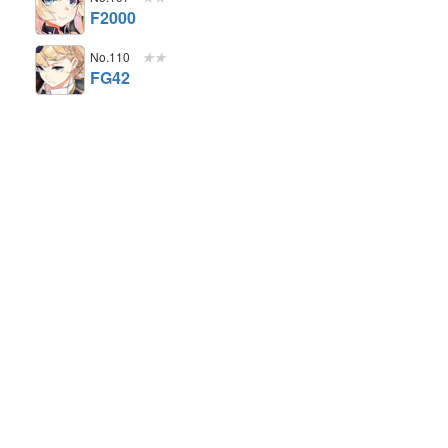
F2000
No.110
★★
FG42