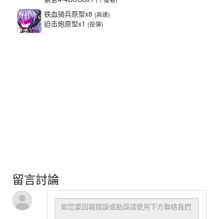
铁血骑兵原型x8
(高速)
迫击炮原型x1
(投彈)
留言討論